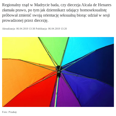
Regionalny rząd w Madrycie bada, czy diecezja Alcala de Henares
złamała prawo, po tym jak dziennikarz udający homoseksualistę
próbował zmienić swoją orientację seksualną biorąc udział w sesji
prowadzonej przez diecezję.
Aktualizacja:
06.04.2019 13:38
Publikacja:
06.04.2019 13:20
Foto: Pixabay