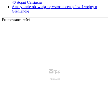
40 stopni Celsjusza
Amerykanie obawiają się wzrostu cen paliw. I wojny o
Grenlandię
Promowane treści