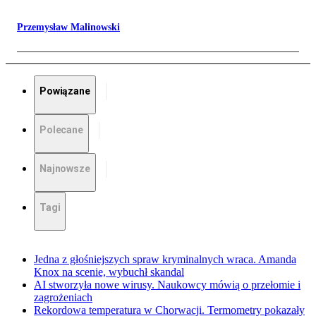
Przemysław Malinowski
Powiązane
Polecane
Najnowsze
Tagi
Jedna z głośniejszych spraw kryminalnych wraca. Amanda
Knox na scenie, wybuchł skandal
AI stworzyła nowe wirusy. Naukowcy mówią o przełomie i
zagrożeniach
Rekordowa temperatura w Chorwacji. Termometry pokazały