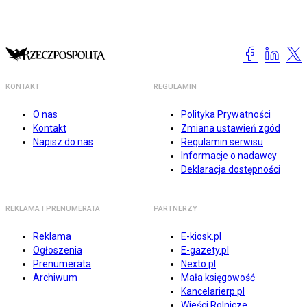
KONTAKT
REGULAMIN
O nas
Polityka Prywatności
Kontakt
Zmiana ustawień zgód
Napisz do nas
Regulamin serwisu
Informacje o nadawcy
Deklaracja dostępności
REKLAMA I PRENUMERATA
PARTNERZY
Reklama
E-kiosk.pl
Ogłoszenia
E-gazety.pl
Prenumerata
Nexto.pl
Archiwum
Mała księgowość
Kancelarierp.pl
Wieści Rolnicze