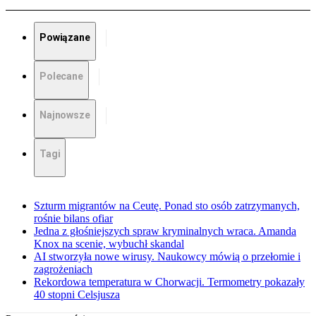
Powiązane
Polecane
Najnowsze
Tagi
Szturm migrantów na Ceutę. Ponad sto osób zatrzymanych,
rośnie bilans ofiar
Jedna z głośniejszych spraw kryminalnych wraca. Amanda
Knox na scenie, wybuchł skandal
AI stworzyła nowe wirusy. Naukowcy mówią o przełomie i
zagrożeniach
Rekordowa temperatura w Chorwacji. Termometry pokazały
40 stopni Celsjusza