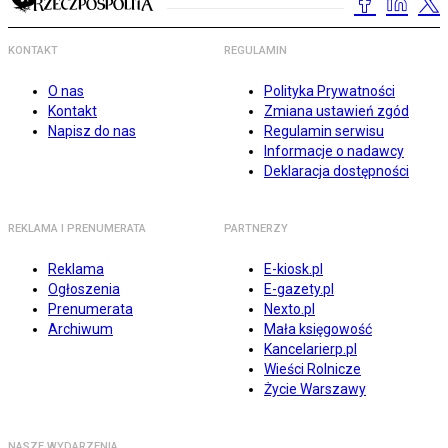
KONTAKT
REGULAMIN
O nas
Polityka Prywatności
Kontakt
Zmiana ustawień zgód
Napisz do nas
Regulamin serwisu
Informacje o nadawcy
Deklaracja dostępności
REKLAMA I PRENUMERATA
PARTNERZY
Reklama
E-kiosk.pl
Ogłoszenia
E-gazety.pl
Prenumerata
Nexto.pl
Archiwum
Mała księgowość
Kancelarierp.pl
Wieści Rolnicze
Życie Warszawy
NASZE WYDARZENIA