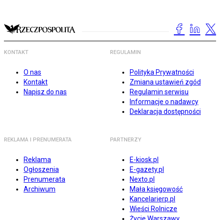
KONTAKT
REGULAMIN
O nas
Polityka Prywatności
Kontakt
Zmiana ustawień zgód
Napisz do nas
Regulamin serwisu
Informacje o nadawcy
Deklaracja dostępności
REKLAMA I PRENUMERATA
PARTNERZY
Reklama
E-kiosk.pl
Ogłoszenia
E-gazety.pl
Prenumerata
Nexto.pl
Archiwum
Mała księgowość
Kancelarierp.pl
Wieści Rolnicze
Życie Warszawy