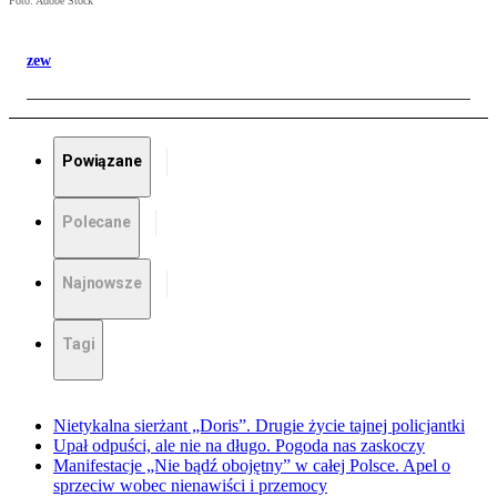
Foto: Adobe Stock
zew
Powiązane
Polecane
Najnowsze
Tagi
Nietykalna sierżant „Doris”. Drugie życie tajnej policjantki
Upał odpuści, ale nie na długo. Pogoda nas zaskoczy
Manifestacje „Nie bądź obojętny” w całej Polsce. Apel o
sprzeciw wobec nienawiści i przemocy