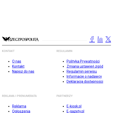
KONTAKT
REGULAMIN
O nas
Polityka Prywatności
Kontakt
Zmiana ustawień zgód
Napisz do nas
Regulamin serwisu
Informacje o nadawcy
Deklaracja dostępności
REKLAMA I PRENUMERATA
PARTNERZY
Reklama
E-kiosk.pl
Ogłoszenia
E-gazety.pl