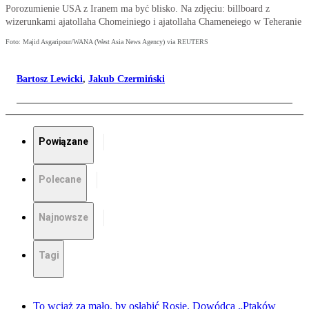
Porozumienie USA z Iranem ma być blisko. Na zdjęciu: billboard z
wizerunkami ajatollaha Chomeiniego i ajatollaha Chameneiego w Teheranie
Foto: Majid Asgaripour/WANA (West Asia News Agency) via REUTERS
Bartosz Lewicki
,
Jakub Czermiński
Powiązane
Polecane
Najnowsze
Tagi
To wciąż za mało, by osłabić Rosję. Dowódca „Ptaków