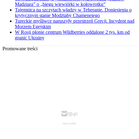
Madziara” o „biegu wiewiórki w kołowrotku”
Tajemnica na szczytach władzy w Teheranie. Doniesienia o
krytycznym stanie Modżtaby Chameneiego
Tureckie myśliwce naruszyły przestrzeń Grecji. Incydent nad
Morzem Egejskim
W Rosji płonie centrum Wildberries oddalone 2 tys. km od
granic Ukrainy
Promowane treści