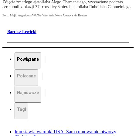
Zdjęcie zmarłego ajatollaha Alego Chameneiego, wystawione podczas
ceremonii z okazji 37. rocznicy śmierci ajatollaha Ruhollaha Chomeiniego
Foto: Majid Asgaripour/WANA (West Asia News Agency) via Reuters
Bartosz Lewicki
Powiązane
Polecane
Najnowsze
Tagi
Iran stawia warunki USA. Sama umowa nie otworzy