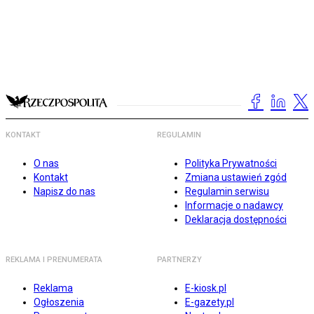
KONTAKT
REGULAMIN
O nas
Polityka Prywatności
Kontakt
Zmiana ustawień zgód
Napisz do nas
Regulamin serwisu
Informacje o nadawcy
Deklaracja dostępności
REKLAMA I PRENUMERATA
PARTNERZY
Reklama
E-kiosk.pl
Ogłoszenia
E-gazety.pl