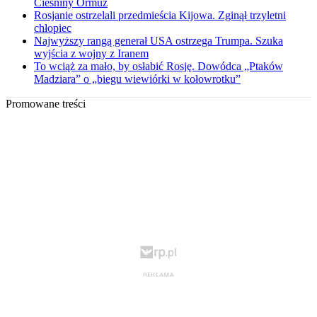
Cieśniny Ormuz
Rosjanie ostrzelali przedmieścia Kijowa. Zginął trzyletni
chłopiec
Najwyższy rangą generał USA ostrzega Trumpa. Szuka
wyjścia z wojny z Iranem
To wciąż za mało, by osłabić Rosję. Dowódca „Ptaków
Madziara” o „biegu wiewiórki w kołowrotku”
Promowane treści