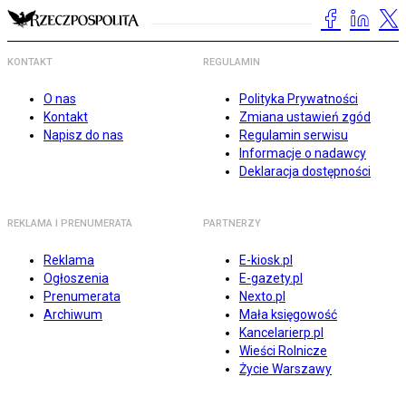
KONTAKT
REGULAMIN
O nas
Polityka Prywatności
Kontakt
Zmiana ustawień zgód
Napisz do nas
Regulamin serwisu
Informacje o nadawcy
Deklaracja dostępności
REKLAMA I PRENUMERATA
PARTNERZY
Reklama
E-kiosk.pl
Ogłoszenia
E-gazety.pl
Prenumerata
Nexto.pl
Archiwum
Mała księgowość
Kancelarierp.pl
Wieści Rolnicze
Życie Warszawy