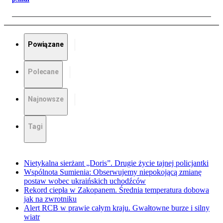
Powiązane
Polecane
Najnowsze
Tagi
Nietykalna sierżant „Doris”. Drugie życie tajnej policjantki
Wspólnota Sumienia: Obserwujemy niepokojącą zmianę
postaw wobec ukraińskich uchodźców
Rekord ciepła w Zakopanem. Średnia temperatura dobowa
jak na zwrotniku
Alert RCB w prawie całym kraju. Gwałtowne burze i silny
wiatr