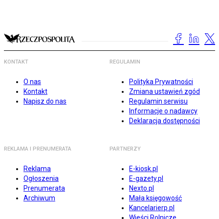
KONTAKT
REGULAMIN
O nas
Polityka Prywatności
Kontakt
Zmiana ustawień zgód
Napisz do nas
Regulamin serwisu
Informacje o nadawcy
Deklaracja dostępności
REKLAMA I PRENUMERATA
PARTNERZY
Reklama
E-kiosk.pl
Ogłoszenia
E-gazety.pl
Prenumerata
Nexto.pl
Archiwum
Mała księgowość
Kancelarierp.pl
Wieści Rolnicze