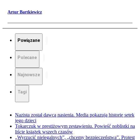
Artur Bartkiewicz
Powiązane
Polecane
Najnowsze
Tagi
Nazista został dawcą nasienia. Media pokazują historię setek
jego dzieci
Tokarczuk w prestiżowym zestawieniu. Powieść noblistki na
liście książek wszech czasów
„Wyrzucić nielegalnych”, „chcemy bezpieczeństwa”. Protest