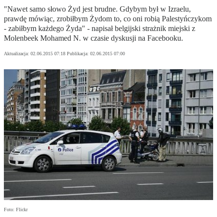
"Nawet samo słowo Żyd jest brudne. Gdybym był w Izraelu,
prawdę mówiąc, zrobiłbym Żydom to, co oni robią Palestyńczykom
- zabiłbym każdego Żyda" - napisał belgijski strażnik miejski z
Molenbeek Mohamed N. w czasie dyskusji na Facebooku.
Aktualizacja:
02.06.2015 07:18
Publikacja:
02.06.2015 07:00
Foto: Flickr