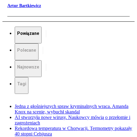
Artur Bartkiewicz
Powiązane
Polecane
Najnowsze
Tagi
Jedna z głośniejszych spraw kryminalnych wraca. Amanda
Knox na scenie, wybuchł skandal
AI stworzyła nowe wirusy. Naukowcy mówią o przełomie i
zagrożeniach
Rekordowa temperatura w Chorwacji. Termometry pokazały
40 stopni Celsjusza