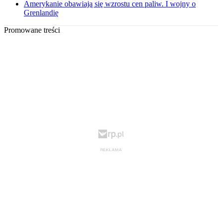
Amerykanie obawiają się wzrostu cen paliw. I wojny o
Grenlandię
Promowane treści