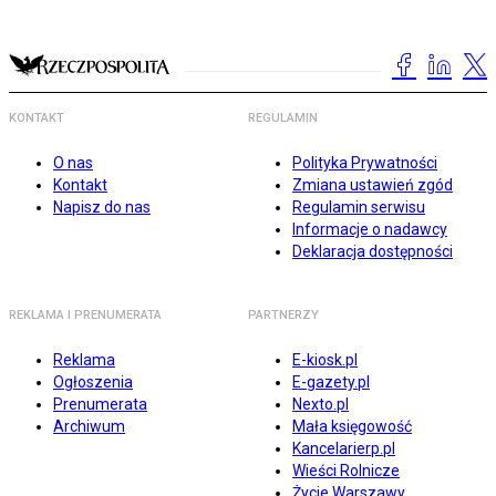
KONTAKT
REGULAMIN
O nas
Polityka Prywatności
Kontakt
Zmiana ustawień zgód
Napisz do nas
Regulamin serwisu
Informacje o nadawcy
Deklaracja dostępności
REKLAMA I PRENUMERATA
PARTNERZY
Reklama
E-kiosk.pl
Ogłoszenia
E-gazety.pl
Prenumerata
Nexto.pl
Archiwum
Mała księgowość
Kancelarierp.pl
Wieści Rolnicze
Życie Warszawy