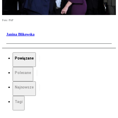
Foto: PAP
Janina Blikowska
Powiązane
Polecane
Najnowsze
Tagi