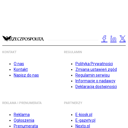
KONTAKT
REGULAMIN
O nas
Polityka Prywatności
Kontakt
Zmiana ustawień zgód
Napisz do nas
Regulamin serwisu
Informacje o nadawcy
Deklaracja dostępności
REKLAMA I PRENUMERATA
PARTNERZY
Reklama
E-kiosk.pl
Ogłoszenia
E-gazety.pl
Prenumerata
Nexto.pl