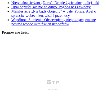
Nietykalna sierżant „Doris”. Drugie życie tajnej policjantki
Upał odpuści, ale nie na długo. Pogoda nas zaskoczy
Manifestacje „Nie bądź obojętny” w całej Polsce. Apel o
sprzeciw wobec nienawiści i przemocy
Wspólnota Sumienia: Obserwujemy niepokojącą zmianę
postaw wobec ukraińskich uchodźców
Promowane treści