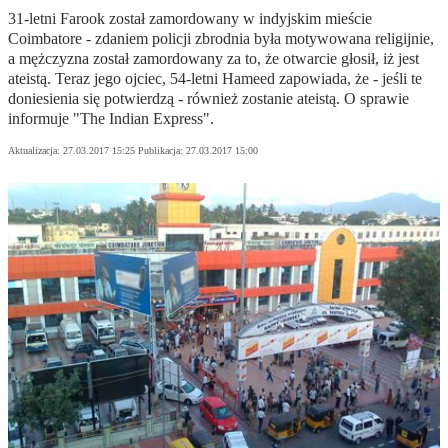
31-letni Farook został zamordowany w indyjskim mieście
Coimbatore - zdaniem policji zbrodnia była motywowana religijnie,
a mężczyzna został zamordowany za to, że otwarcie głosił, iż jest
ateistą. Teraz jego ojciec, 54-letni Hameed zapowiada, że - jeśli te
doniesienia się potwierdzą - również zostanie ateistą. O sprawie
informuje "The Indian Express".
Aktualizacja:
27.03.2017 15:25
Publikacja:
27.03.2017 15:00