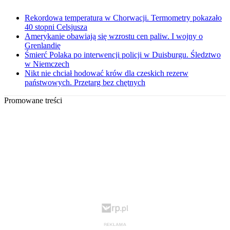
Rekordowa temperatura w Chorwacji. Termometry pokazało
40 stopni Celsjusza
Amerykanie obawiają się wzrostu cen paliw. I wojny o
Grenlandię
Śmierć Polaka po interwencji policji w Duisburgu. Śledztwo
w Niemczech
Nikt nie chciał hodować krów dla czeskich rezerw
państwowych. Przetarg bez chętnych
Promowane treści