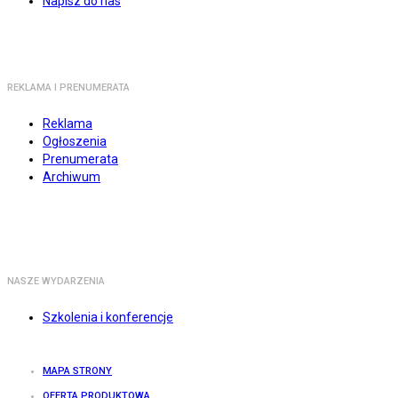
Napisz do nas
REKLAMA I PRENUMERATA
Reklama
Ogłoszenia
Prenumerata
Archiwum
NASZE WYDARZENIA
Szkolenia i konferencje
MAPA STRONY
OFERTA PRODUKTOWA