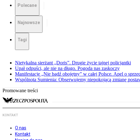
Polecane
Najnowsze
Tagi
Nietykalna sierżant „Doris”. Drugie życie tajnej policjantki
Upał odpuści, ale nie na długo. Pogoda nas zaskoczy
Manifestacje „Nie bądź obojętny” w całej Polsce. Apel o sprz
Wspólnota Sumienia: Obserwujemy niepokojącą zmianę posta
Promowane treści
KONTAKT
O nas
Kontakt