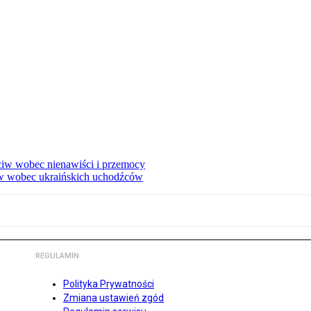
eciw wobec nienawiści i przemocy
w wobec ukraińskich uchodźców
REGULAMIN
Polityka Prywatności
Zmiana ustawień zgód