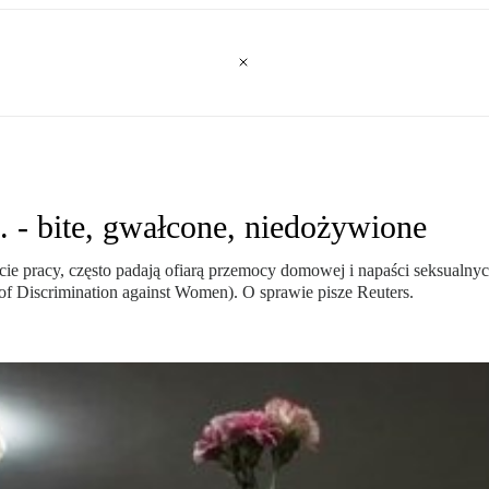
 - bite, gwałcone, niedożywione
ie pracy, często padają ofiarą przemocy domowej i napaści seksualny
f Discrimination against Women). O sprawie pisze Reuters.