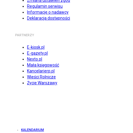
Zmiana ustawień zgód
Regulamin serwisu
Informacje o nadawcy
Deklaracja dostępności
PARTNERZY
E-kiosk.pl
E-gazety.pl
Nexto.pl
Mała księgowość
Kancelarierp.pl
Wieści Rolnicze
Życie Warszawy
KALENDARIUM