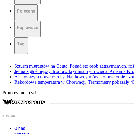
Polecane
Najnowsze
Tagi
Szturm migrantów na Ceutę. Ponad sto osób zatrzymanych, rośn
Jedna z głośniejszych spraw kryminalnych wraca. Amanda Kno
AI stworzyła nowe wirusy. Naukowcy mówią o przełomie i za
Rekordowa temperatura w Chorwacji. Termometry pokazały 40 
Promowane treści
KONTAKT
O nas