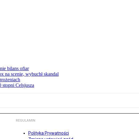
ie bilans ofiar
x na scenie, wybuchł skandal
grożeniach
stopni Celsjusza
REGULAMIN
Polityka Prywatności