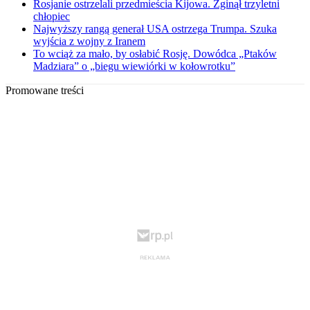
Rosjanie ostrzelali przedmieścia Kijowa. Zginął trzyletni
chłopiec
Najwyższy rangą generał USA ostrzega Trumpa. Szuka
wyjścia z wojny z Iranem
To wciąż za mało, by osłabić Rosję. Dowódca „Ptaków
Madziara” o „biegu wiewiórki w kołowrotku”
Promowane treści