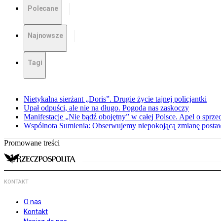
Polecane
Najnowsze
Tagi
Nietykalna sierżant „Doris”. Drugie życie tajnej policjantki
Upał odpuści, ale nie na długo. Pogoda nas zaskoczy
Manifestacje „Nie bądź obojętny” w całej Polsce. Apel o sprz
Wspólnota Sumienia: Obserwujemy niepokojącą zmianę posta
Promowane treści
KONTAKT
O nas
Kontakt