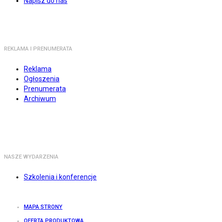
Napisz do nas
REKLAMA I PRENUMERATA
Reklama
Ogłoszenia
Prenumerata
Archiwum
NASZE WYDARZENIA
Szkolenia i konferencje
MAPA STRONY
OFERTA PRODUKTOWA