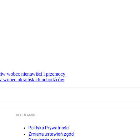
eciw wobec nienawiści i przemocy
w wobec ukraińskich uchodźców
REGULAMIN
Polityka Prywatności
Zmiana ustawień zgód