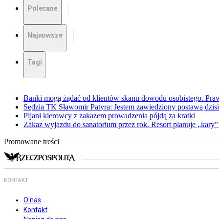
Polecane
Najnowsze
Tagi
Banki mogą żądać od klientów skanu dowodu osobistego. Praw
Sędzia TK Sławomir Patyra: Jestem zawiedziony postawą dzisiej
Pijani kierowcy z zakazem prowadzenia pójdą za kratki
Zakaz wyjazdu do sanatorium przez rok. Resort planuje „kary”
Promowane treści
KONTAKT
O nas
Kontakt