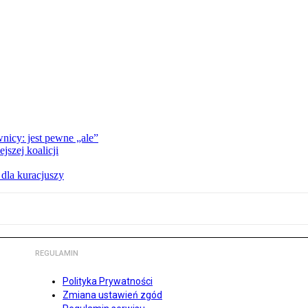
nicy: jest pewne „ale”
szej koalicji
 dla kuracjuszy
REGULAMIN
Polityka Prywatności
Zmiana ustawień zgód