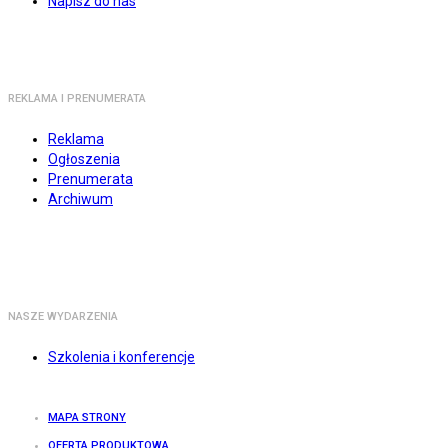
Napisz do nas
REKLAMA I PRENUMERATA
Reklama
Ogłoszenia
Prenumerata
Archiwum
NASZE WYDARZENIA
Szkolenia i konferencje
MAPA STRONY
OFERTA PRODUKTOWA