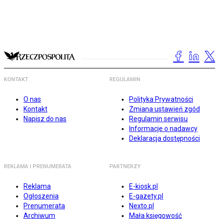
KONTAKT
REGULAMIN
O nas
Polityka Prywatności
Kontakt
Zmiana ustawień zgód
Napisz do nas
Regulamin serwisu
Informacje o nadawcy
Deklaracja dostępności
REKLAMA I PRENUMERATA
PARTNERZY
Reklama
E-kiosk.pl
Ogłoszenia
E-gazety.pl
Prenumerata
Nexto.pl
Archiwum
Mała księgowość