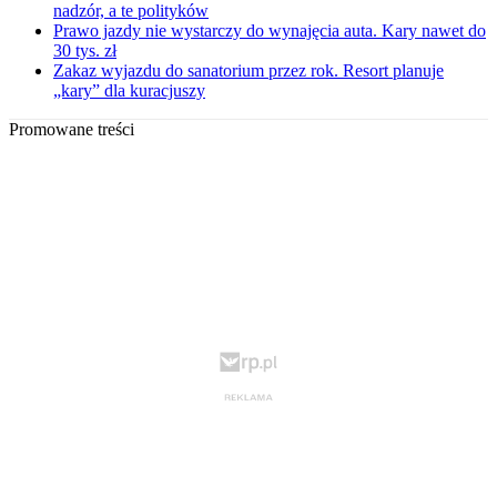
nadzór, a te polityków
Prawo jazdy nie wystarczy do wynajęcia auta. Kary nawet do
30 tys. zł
Zakaz wyjazdu do sanatorium przez rok. Resort planuje
„kary” dla kuracjuszy
Promowane treści