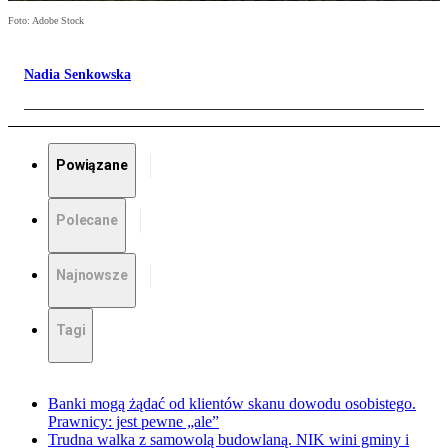
Foto: Adobe Stock
Nadia Senkowska
Powiązane
Polecane
Najnowsze
Tagi
Banki mogą żądać od klientów skanu dowodu osobistego.
Prawnicy: jest pewne „ale”
Trudna walka z samowolą budowlaną. NIK wini gminy i