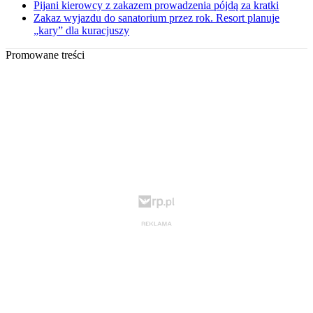
Pijani kierowcy z zakazem prowadzenia pójdą za kratki
Zakaz wyjazdu do sanatorium przez rok. Resort planuje
„kary” dla kuracjuszy
Promowane treści