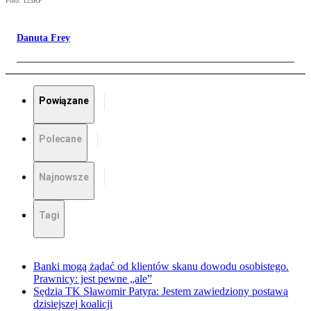
Foto: 123RF
Danuta Frey
Powiązane
Polecane
Najnowsze
Tagi
Banki mogą żądać od klientów skanu dowodu osobistego.
Prawnicy: jest pewne „ale”
Sędzia TK Sławomir Patyra: Jestem zawiedziony postawą
dzisiejszej koalicji