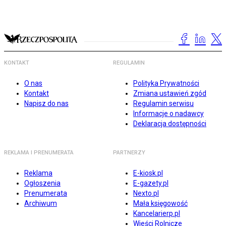
KONTAKT
REGULAMIN
O nas
Polityka Prywatności
Kontakt
Zmiana ustawień zgód
Napisz do nas
Regulamin serwisu
Informacje o nadawcy
Deklaracja dostępności
REKLAMA I PRENUMERATA
PARTNERZY
Reklama
E-kiosk.pl
Ogłoszenia
E-gazety.pl
Prenumerata
Nexto.pl
Archiwum
Mała księgowość
Kancelarierp.pl
Wieści Rolnicze