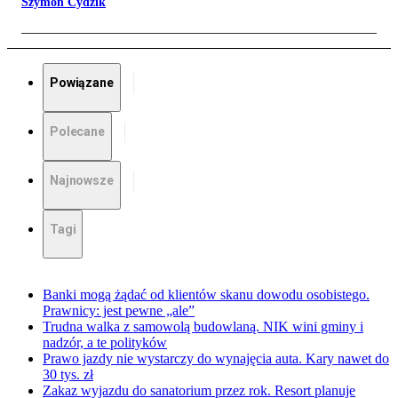
Szymon Cydzik
Powiązane
Polecane
Najnowsze
Tagi
Banki mogą żądać od klientów skanu dowodu osobistego.
Prawnicy: jest pewne „ale”
Trudna walka z samowolą budowlaną. NIK wini gminy i
nadzór, a te polityków
Prawo jazdy nie wystarczy do wynajęcia auta. Kary nawet do
30 tys. zł
Zakaz wyjazdu do sanatorium przez rok. Resort planuje