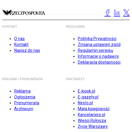
KONTAKT
REGULAMIN
O nas
Polityka Prywatności
Kontakt
Zmiana ustawień zgód
Napisz do nas
Regulamin serwisu
Informacje o nadawcy
Deklaracja dostępności
REKLAMA I PRENUMERATA
PARTNERZY
Reklama
E-kiosk.pl
Ogłoszenia
E-gazety.pl
Prenumerata
Nexto.pl
Archiwum
Mała księgowość
Kancelarierp.pl
Wieści Rolnicze
Życie Warszawy