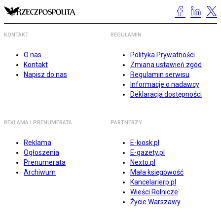
KONTAKT
REGULAMIN
O nas
Polityka Prywatności
Kontakt
Zmiana ustawień zgód
Napisz do nas
Regulamin serwisu
Informacje o nadawcy
Deklaracja dostępności
REKLAMA I PRENUMERATA
PARTNERZY
Reklama
E-kiosk.pl
Ogłoszenia
E-gazety.pl
Prenumerata
Nexto.pl
Archiwum
Mała księgowość
Kancelarierp.pl
Wieści Rolnicze
Życie Warszawy