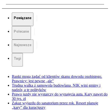
Powiązane
Polecane
Najnowsze
Tagi
Banki mogą żądać od klientów skanu dowodu osobistego.
Prawnicy: jest pewne „ale”
Trudna walka z samowolą budowlaną. NIK wini gminy i
nadzór, a te polityków
Prawo jazdy nie wystarczy do wynajęcia auta. Kary nawet do
30 tys. zł
Zakaz wyjazdu do sanatorium przez rok. Resort planuje
„kary” dla kuracjuszy