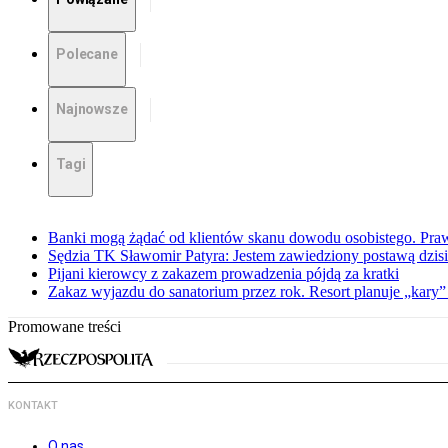
Polecane
Najnowsze
Tagi
Banki mogą żądać od klientów skanu dowodu osobistego. Praw
Sędzia TK Sławomir Patyra: Jestem zawiedziony postawą dzisiej
Pijani kierowcy z zakazem prowadzenia pójdą za kratki
Zakaz wyjazdu do sanatorium przez rok. Resort planuje „kary”
Promowane treści
KONTAKT
O nas