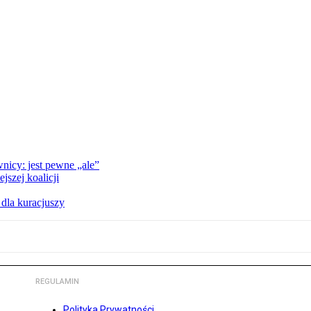
nicy: jest pewne „ale”
szej koalicji
 dla kuracjuszy
REGULAMIN
Polityka Prywatności