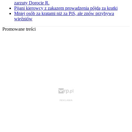
zarzuty Dorocie R.
Pijani kierowcy z zakazem prowadzenia pójdą za kratki
Mniej osób za kratami niż za PiS, ale znów przybywa
więźniów
Promowane treści