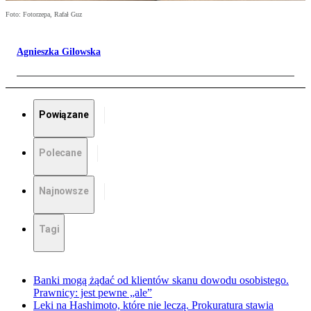
Foto: Fotorzepa, Rafał Guz
Agnieszka Gilowska
Powiązane
Polecane
Najnowsze
Tagi
Banki mogą żądać od klientów skanu dowodu osobistego.
Prawnicy: jest pewne „ale”
Leki na Hashimoto, które nie leczą. Prokuratura stawia