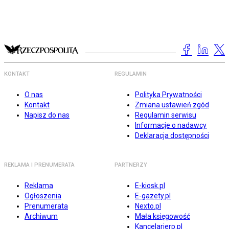
KONTAKT
REGULAMIN
O nas
Polityka Prywatności
Kontakt
Zmiana ustawień zgód
Napisz do nas
Regulamin serwisu
Informacje o nadawcy
Deklaracja dostępności
REKLAMA I PRENUMERATA
PARTNERZY
Reklama
E-kiosk.pl
Ogłoszenia
E-gazety.pl
Prenumerata
Nexto.pl
Archiwum
Mała księgowość
Kancelarierp.pl