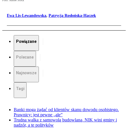
Foto: Adobe Stock
Ewa Lis-Lewandowska
,
Patrycja Rosłońska-Haczek
Powiązane
Polecane
Najnowsze
Tagi
Banki mogą żądać od klientów skanu dowodu osobistego.
Prawnicy: jest pewne „ale”
Trudna walka z samowolą budowlaną. NIK wini gminy i
nadzór, a te polityków