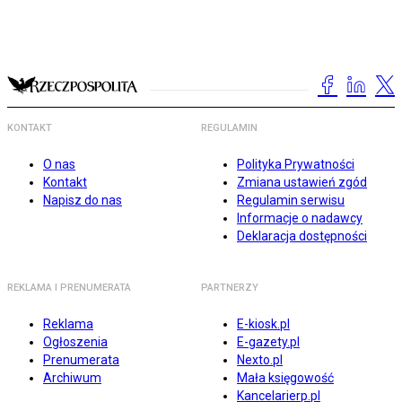
KONTAKT
REGULAMIN
O nas
Polityka Prywatności
Kontakt
Zmiana ustawień zgód
Napisz do nas
Regulamin serwisu
Informacje o nadawcy
Deklaracja dostępności
REKLAMA I PRENUMERATA
PARTNERZY
Reklama
E-kiosk.pl
Ogłoszenia
E-gazety.pl
Prenumerata
Nexto.pl
Archiwum
Mała księgowość
Kancelarierp.pl