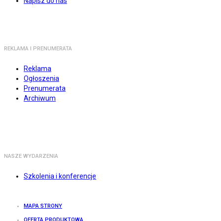
Napisz do nas
REKLAMA I PRENUMERATA
Reklama
Ogłoszenia
Prenumerata
Archiwum
NASZE WYDARZENIA
Szkolenia i konferencje
MAPA STRONY
OFERTA PRODUKTOWA