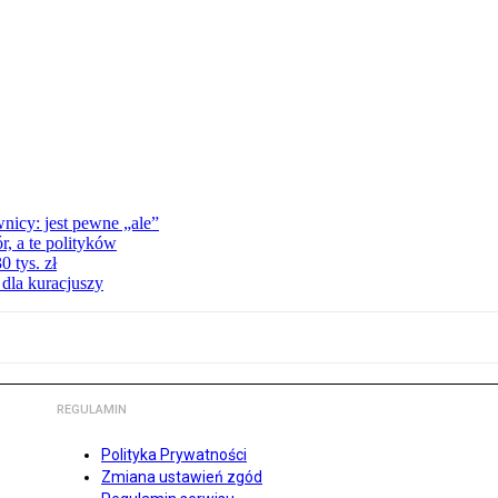
nicy: jest pewne „ale”
, a te polityków
 tys. zł
 dla kuracjuszy
REGULAMIN
Polityka Prywatności
Zmiana ustawień zgód