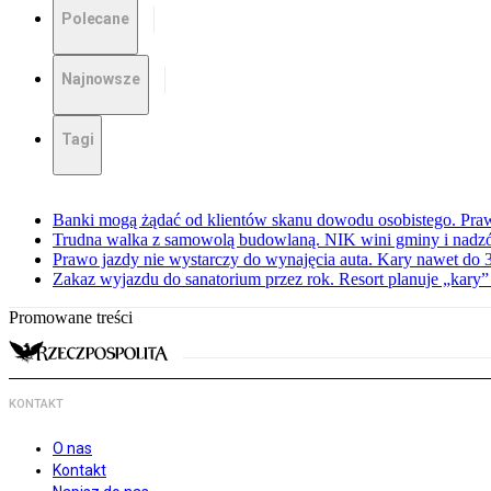
Polecane
Najnowsze
Tagi
Banki mogą żądać od klientów skanu dowodu osobistego. Praw
Trudna walka z samowolą budowlaną. NIK wini gminy i nadzór
Prawo jazdy nie wystarczy do wynajęcia auta. Kary nawet do 30
Zakaz wyjazdu do sanatorium przez rok. Resort planuje „kary”
Promowane treści
KONTAKT
O nas
Kontakt