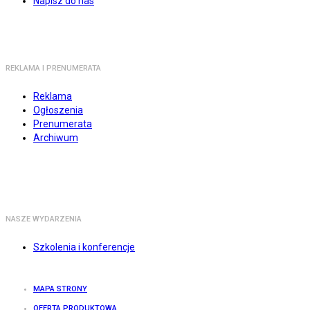
Napisz do nas
REKLAMA I PRENUMERATA
Reklama
Ogłoszenia
Prenumerata
Archiwum
NASZE WYDARZENIA
Szkolenia i konferencje
MAPA STRONY
OFERTA PRODUKTOWA