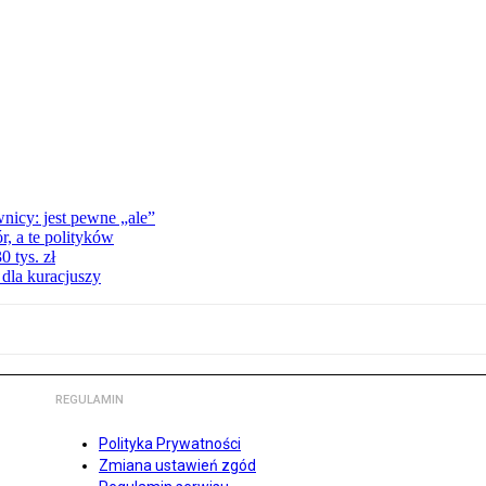
nicy: jest pewne „ale”
, a te polityków
 tys. zł
 dla kuracjuszy
REGULAMIN
Polityka Prywatności
Zmiana ustawień zgód