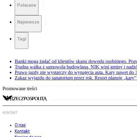
Polecane
Najnowsze
Tagi
Banki mogą żądać od klientów skanu dowodu osobistego. Praw
Trudna walka z samowolą budowlaną. NIK wini gminy i nadzór
Prawo jazdy nie wystarczy do wynajęcia auta. Kary nawet do 30
Zakaz wyjazdu do sanatorium przez rok. Resort planuje „kary”
Promowane treści
KONTAKT
O nas
Kontakt