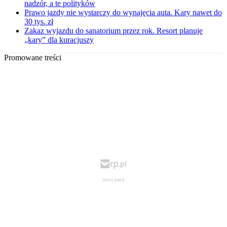
nadzór, a te polityków
Prawo jazdy nie wystarczy do wynajęcia auta. Kary nawet do
30 tys. zł
Zakaz wyjazdu do sanatorium przez rok. Resort planuje
„kary” dla kuracjuszy
Promowane treści