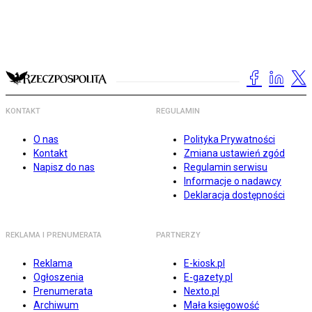
KONTAKT
REGULAMIN
O nas
Polityka Prywatności
Kontakt
Zmiana ustawień zgód
Napisz do nas
Regulamin serwisu
Informacje o nadawcy
Deklaracja dostępności
REKLAMA I PRENUMERATA
PARTNERZY
Reklama
E-kiosk.pl
Ogłoszenia
E-gazety.pl
Prenumerata
Nexto.pl
Archiwum
Mała księgowość