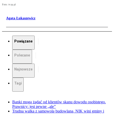
Foto: tv.rp.pl
Agata Łukaszewicz
Powiązane
Polecane
Najnowsze
Tagi
Banki mogą żądać od klientów skanu dowodu osobistego.
Prawnicy: jest pewne „ale”
Trudna walka z samowolą budowlaną. NIK wini gminy i