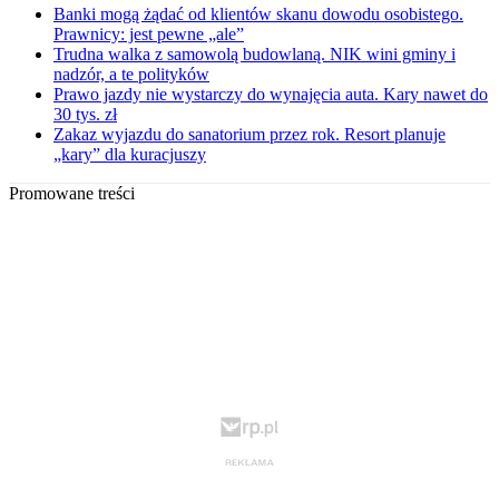
Banki mogą żądać od klientów skanu dowodu osobistego.
Prawnicy: jest pewne „ale”
Trudna walka z samowolą budowlaną. NIK wini gminy i
nadzór, a te polityków
Prawo jazdy nie wystarczy do wynajęcia auta. Kary nawet do
30 tys. zł
Zakaz wyjazdu do sanatorium przez rok. Resort planuje
„kary” dla kuracjuszy
Promowane treści