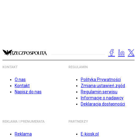
KONTAKT
REGULAMIN
O nas
Polityka Prywatności
Kontakt
Zmiana ustawień zgód
Napisz do nas
Regulamin serwisu
Informacje o nadawcy
Deklaracja dostępności
REKLAMA I PRENUMERATA
PARTNERZY
Reklama
E-kiosk.pl