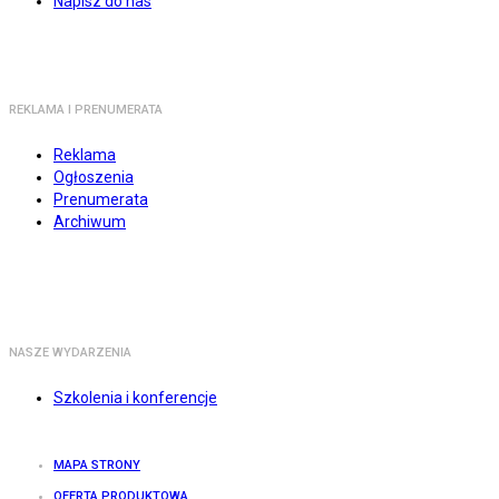
Napisz do nas
REKLAMA I PRENUMERATA
Reklama
Ogłoszenia
Prenumerata
Archiwum
NASZE WYDARZENIA
Szkolenia i konferencje
MAPA STRONY
OFERTA PRODUKTOWA