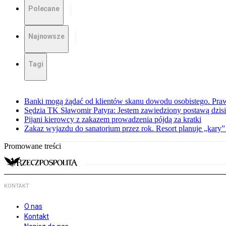
Polecane
Najnowsze
Tagi
Banki mogą żądać od klientów skanu dowodu osobistego. Praw
Sędzia TK Sławomir Patyra: Jestem zawiedziony postawą dzisiej
Pijani kierowcy z zakazem prowadzenia pójdą za kratki
Zakaz wyjazdu do sanatorium przez rok. Resort planuje „kary”
Promowane treści
KONTAKT
O nas
Kontakt