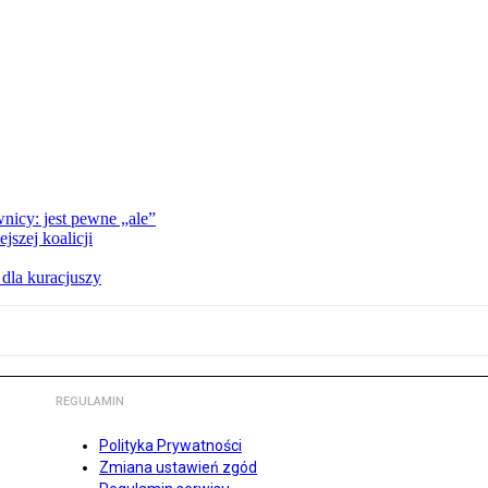
nicy: jest pewne „ale”
szej koalicji
 dla kuracjuszy
REGULAMIN
Polityka Prywatności
Zmiana ustawień zgód