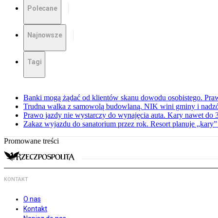
Polecane
Najnowsze
Tagi
Banki mogą żądać od klientów skanu dowodu osobistego. Praw
Trudna walka z samowolą budowlaną. NIK wini gminy i nadzór
Prawo jazdy nie wystarczy do wynajęcia auta. Kary nawet do 30
Zakaz wyjazdu do sanatorium przez rok. Resort planuje „kary”
Promowane treści
KONTAKT
O nas
Kontakt