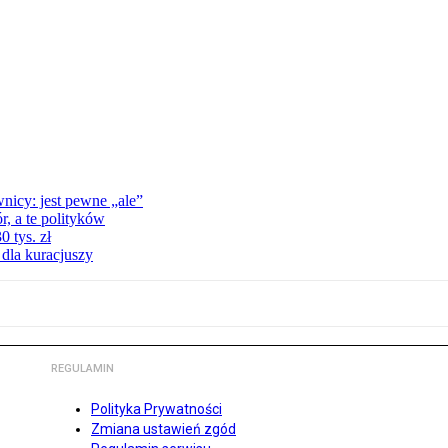
nicy: jest pewne „ale”
, a te polityków
 tys. zł
 dla kuracjuszy
REGULAMIN
Polityka Prywatności
Zmiana ustawień zgód