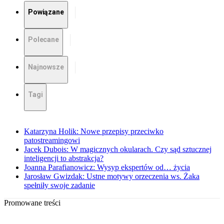
Powiązane
Polecane
Najnowsze
Tagi
Katarzyna Holik: Nowe przepisy przeciwko
patostreamingowi
Jacek Dubois: W magicznych okularach. Czy sąd sztucznej
inteligencji to abstrakcja?
Joanna Parafianowicz: Wysyp ekspertów od… życia
Jarosław Gwizdak: Ustne motywy orzeczenia ws. Żaka
spełniły swoje zadanie
Promowane treści