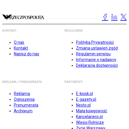
KONTAKT
REGULAMIN
O nas
Polityka Prywatności
Kontakt
Zmiana ustawień zgód
Napisz do nas
Regulamin serwisu
Informacje o nadawcy
Deklaracja dostępności
REKLAMA I PRENUMERATA
PARTNERZY
Reklama
E-kiosk.pl
Ogłoszenia
E-gazety.pl
Prenumerata
Nexto.pl
Archiwum
Mała księgowość
Kancelarierp.pl
Wieści Rolnicze
Życie Warszawy