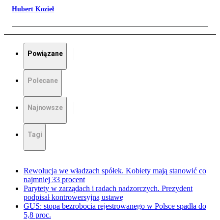
Hubert Kozieł
Powiązane
Polecane
Najnowsze
Tagi
Rewolucja we władzach spółek. Kobiety mają stanowić co
najmniej 33 procent
Parytety w zarządach i radach nadzorczych. Prezydent
podpisał kontrowersyjną ustawę
GUS: stopa bezrobocia rejestrowanego w Polsce spadła do
5,8 proc.