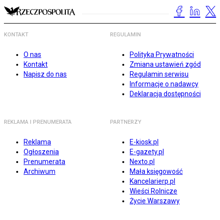
KONTAKT
REGULAMIN
O nas
Polityka Prywatności
Kontakt
Zmiana ustawień zgód
Napisz do nas
Regulamin serwisu
Informacje o nadawcy
Deklaracja dostępności
REKLAMA I PRENUMERATA
PARTNERZY
Reklama
E-kiosk.pl
Ogłoszenia
E-gazety.pl
Prenumerata
Nexto.pl
Archiwum
Mała księgowość
Kancelarierp.pl
Wieści Rolnicze
Życie Warszawy