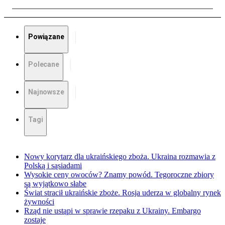
Powiązane
Polecane
Najnowsze
Tagi
Nowy korytarz dla ukraińskiego zboża. Ukraina rozmawia z
Polską i sąsiadami
Wysokie ceny owoców? Znamy powód. Tegoroczne zbiory
są wyjątkowo słabe
Świat stracił ukraińskie zboże. Rosja uderza w globalny rynek
żywności
Rząd nie ustąpi w sprawie rzepaku z Ukrainy. Embargo
zostaje