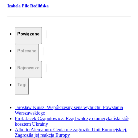
Izabela Filc Redlińska
Powiązane
Polecane
Najnowsze
Tagi
Jarosław Kuisz: Współczesny sens wybuchu Powstania
Warszawskiego
Prof. Jacek Czaputowicz: Rząd walczy o amerykański stół
kosztem Ukrainy
Alberto Alemanno: Ceuta nie zagroziła Unii Europejskiej.
Zagroziła jej reakcja Europy