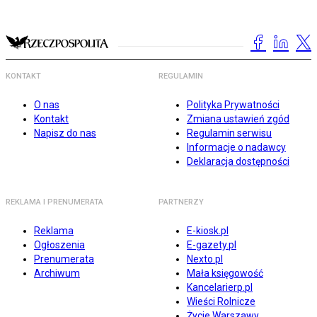
KONTAKT
REGULAMIN
O nas
Polityka Prywatności
Kontakt
Zmiana ustawień zgód
Napisz do nas
Regulamin serwisu
Informacje o nadawcy
Deklaracja dostępności
REKLAMA I PRENUMERATA
PARTNERZY
Reklama
E-kiosk.pl
Ogłoszenia
E-gazety.pl
Prenumerata
Nexto.pl
Archiwum
Mała księgowość
Kancelarierp.pl
Wieści Rolnicze
Życie Warszawy