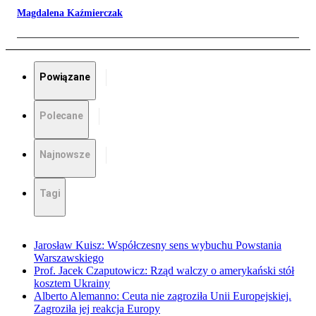
Magdalena Kaźmierczak
Powiązane
Polecane
Najnowsze
Tagi
Jarosław Kuisz: Współczesny sens wybuchu Powstania
Warszawskiego
Prof. Jacek Czaputowicz: Rząd walczy o amerykański stół
kosztem Ukrainy
Alberto Alemanno: Ceuta nie zagroziła Unii Europejskiej.
Zagroziła jej reakcja Europy