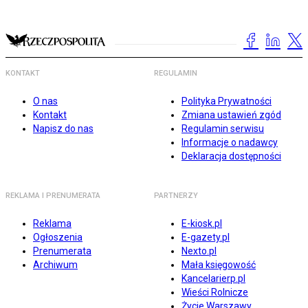
KONTAKT
REGULAMIN
O nas
Polityka Prywatności
Kontakt
Zmiana ustawień zgód
Napisz do nas
Regulamin serwisu
Informacje o nadawcy
Deklaracja dostępności
REKLAMA I PRENUMERATA
PARTNERZY
Reklama
E-kiosk.pl
Ogłoszenia
E-gazety.pl
Prenumerata
Nexto.pl
Archiwum
Mała księgowość
Kancelarierp.pl
Wieści Rolnicze
Życie Warszawy