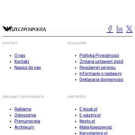
KONTAKT
REGULAMIN
O nas
Polityka Prywatności
Kontakt
Zmiana ustawień zgód
Napisz do nas
Regulamin serwisu
Informacje o nadawcy
Deklaracja dostępności
REKLAMA I PRENUMERATA
PARTNERZY
Reklama
E-kiosk.pl
Ogłoszenia
E-gazety.pl
Prenumerata
Nexto.pl
Archiwum
Mała księgowość
Kancelarierp.pl