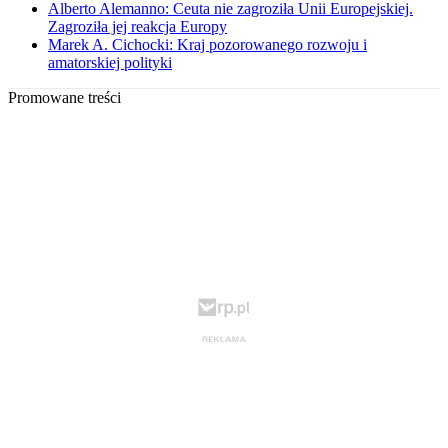
Alberto Alemanno: Ceuta nie zagroziła Unii Europejskiej.
Zagroziła jej reakcja Europy
Marek A. Cichocki: Kraj pozorowanego rozwoju i
amatorskiej polityki
Promowane treści