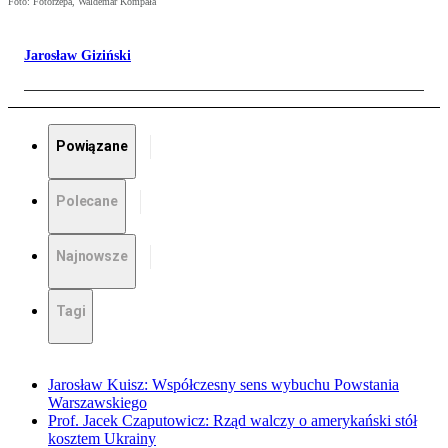
Foto: Fotorzepa, Waldemar Kompała
Jarosław Giziński
Powiązane
Polecane
Najnowsze
Tagi
Jarosław Kuisz: Współczesny sens wybuchu Powstania
Warszawskiego
Prof. Jacek Czaputowicz: Rząd walczy o amerykański stół
kosztem Ukrainy