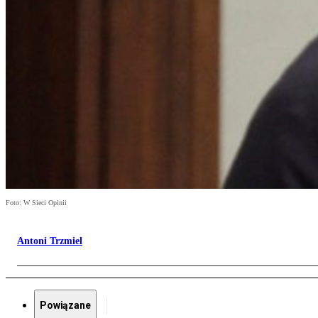
Foto: W Sieci Opinii
Antoni Trzmiel
Powiązane