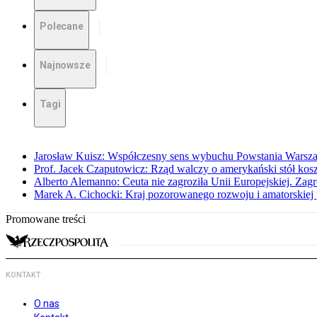
Polecane
Najnowsze
Tagi
Jarosław Kuisz: Współczesny sens wybuchu Powstania Warsz
Prof. Jacek Czaputowicz: Rząd walczy o amerykański stół kos
Alberto Alemanno: Ceuta nie zagroziła Unii Europejskiej. Zagro
Marek A. Cichocki: Kraj pozorowanego rozwoju i amatorskiej 
Promowane treści
KONTAKT
O nas