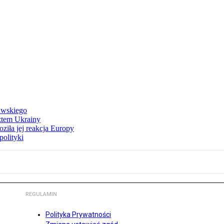
awskiego
ztem Ukrainy
ziła jej reakcja Europy
polityki
REGULAMIN
Polityka Prywatności