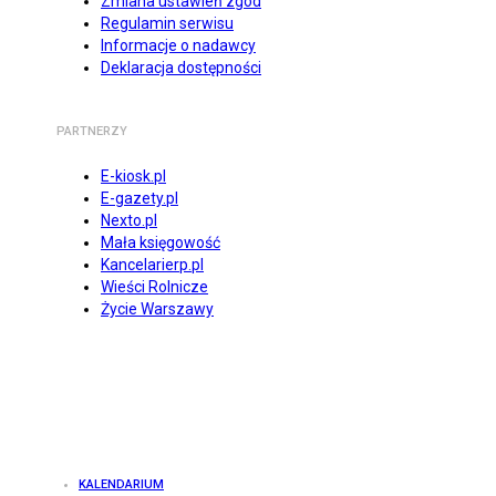
Zmiana ustawień zgód
Regulamin serwisu
Informacje o nadawcy
Deklaracja dostępności
PARTNERZY
E-kiosk.pl
E-gazety.pl
Nexto.pl
Mała księgowość
Kancelarierp.pl
Wieści Rolnicze
Życie Warszawy
KALENDARIUM