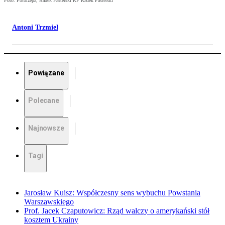
Foto: Fotorzepa, Radek Pasterski RP Radek Pasterski
Antoni Trzmiel
Powiązane
Polecane
Najnowsze
Tagi
Jarosław Kuisz: Współczesny sens wybuchu Powstania
Warszawskiego
Prof. Jacek Czaputowicz: Rząd walczy o amerykański stół
kosztem Ukrainy