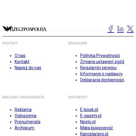
KONTAKT
REGULAMIN
O nas
Polityka Prywatności
Kontakt
Zmiana ustawień zgód
Napisz do nas
Regulamin serwisu
Informacje o nadawcy
Deklaracja dostępności
REKLAMA I PRENUMERATA
PARTNERZY
Reklama
E-kiosk.pl
Ogłoszenia
E-gazety.pl
Prenumerata
Nexto.pl
Archiwum
Mała księgowość
Kancelarierp.pl