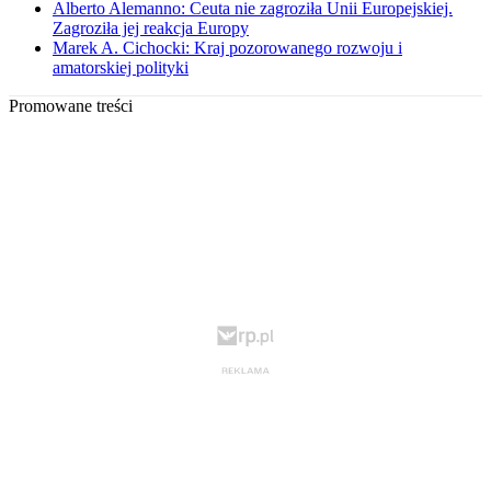
Alberto Alemanno: Ceuta nie zagroziła Unii Europejskiej.
Zagroziła jej reakcja Europy
Marek A. Cichocki: Kraj pozorowanego rozwoju i
amatorskiej polityki
Promowane treści