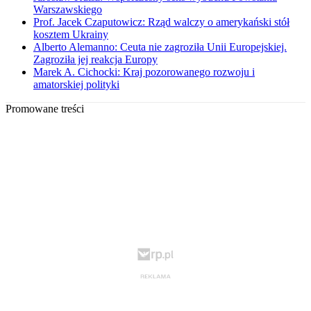
Warszawskiego
Prof. Jacek Czaputowicz: Rząd walczy o amerykański stół
kosztem Ukrainy
Alberto Alemanno: Ceuta nie zagroziła Unii Europejskiej.
Zagroziła jej reakcja Europy
Marek A. Cichocki: Kraj pozorowanego rozwoju i
amatorskiej polityki
Promowane treści