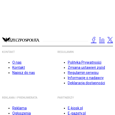
KONTAKT
REGULAMIN
O nas
Polityka Prywatności
Kontakt
Zmiana ustawień zgód
Napisz do nas
Regulamin serwisu
Informacje o nadawcy
Deklaracja dostępności
REKLAMA I PRENUMERATA
PARTNERZY
Reklama
E-kiosk.pl
Ogłoszenia
E-gazety.pl