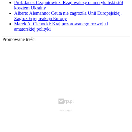
Prof. Jacek Czaputowicz: Rząd walczy o amerykański stół
kosztem Ukrainy
Alberto Alemanno: Ceuta nie zagroziła Unii Europejskiej.
Zagroziła jej reakcja Europy
Marek A. Cichocki: Kraj pozorowanego rozwoju i
amatorskiej polityki
Promowane treści