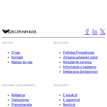
KONTAKT
REGULAMIN
O nas
Polityka Prywatności
Kontakt
Zmiana ustawień zgód
Napisz do nas
Regulamin serwisu
Informacje o nadawcy
Deklaracja dostępności
REKLAMA I PRENUMERATA
PARTNERZY
Reklama
E-kiosk.pl
Ogłoszenia
E-gazety.pl
Prenumerata
Nexto.pl