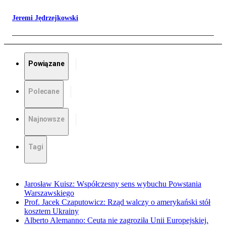
Jeremi Jędrzejkowski
Powiązane
Polecane
Najnowsze
Tagi
Jarosław Kuisz: Współczesny sens wybuchu Powstania
Warszawskiego
Prof. Jacek Czaputowicz: Rząd walczy o amerykański stół
kosztem Ukrainy
Alberto Alemanno: Ceuta nie zagroziła Unii Europejskiej.