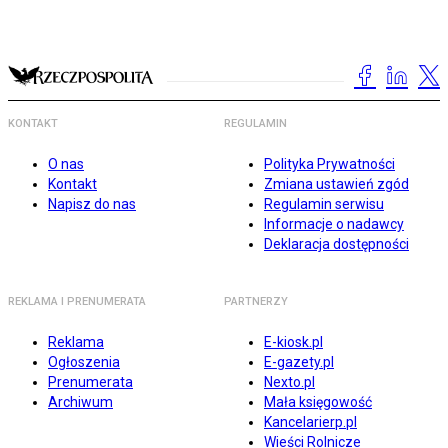
KONTAKT
REGULAMIN
O nas
Polityka Prywatności
Kontakt
Zmiana ustawień zgód
Napisz do nas
Regulamin serwisu
Informacje o nadawcy
Deklaracja dostępności
REKLAMA I PRENUMERATA
PARTNERZY
Reklama
E-kiosk.pl
Ogłoszenia
E-gazety.pl
Prenumerata
Nexto.pl
Archiwum
Mała księgowość
Kancelarierp.pl
Wieści Rolnicze