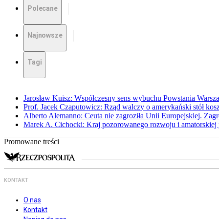
Polecane
Najnowsze
Tagi
Jarosław Kuisz: Współczesny sens wybuchu Powstania Warsz
Prof. Jacek Czaputowicz: Rząd walczy o amerykański stół kos
Alberto Alemanno: Ceuta nie zagroziła Unii Europejskiej. Zagro
Marek A. Cichocki: Kraj pozorowanego rozwoju i amatorskiej 
Promowane treści
KONTAKT
O nas
Kontakt