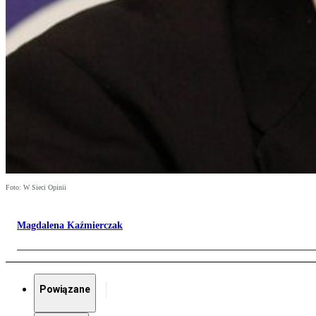
Foto: W Sieci Opinii
Magdalena Kaźmierczak
Powiązane