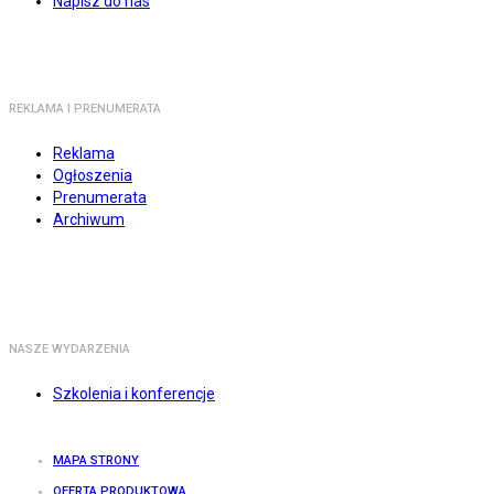
Napisz do nas
REKLAMA I PRENUMERATA
Reklama
Ogłoszenia
Prenumerata
Archiwum
NASZE WYDARZENIA
Szkolenia i konferencje
MAPA STRONY
OFERTA PRODUKTOWA