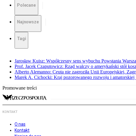
Polecane
Najnowsze
Tagi
Jarosław Kuisz: Współczesny sens wybuchu Powstania Warsz
Prof. Jacek Czaputowicz: Rząd walczy o amerykański stół kos
Alberto Alemanno: Ceuta nie zagroziła Unii Europejskiej. Zagro
Marek A. Cichocki: Kraj pozorowanego rozwoju i amatorskiej 
Promowane treści
KONTAKT
O nas
Kontakt