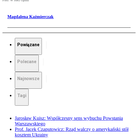
Foto: W Sieci Opinii
Magdalena Kaźmierczak
Powiązane
Polecane
Najnowsze
Tagi
Jarosław Kuisz: Współczesny sens wybuchu Powstania
Warszawskiego
Prof. Jacek Czaputowicz: Rząd walczy o amerykański stół
kosztem Ukrainy