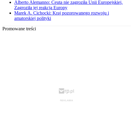
Alberto Alemanno: Ceuta nie zagroziła Unii Europejskiej.
Zagroziła jej reakcja Europy
Marek A. Cichocki: Kraj pozorowanego rozwoju i
amatorskiej polityki
Promowane treści