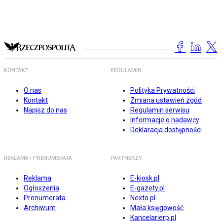
KONTAKT
REGULAMIN
O nas
Polityka Prywatności
Kontakt
Zmiana ustawień zgód
Napisz do nas
Regulamin serwisu
Informacje o nadawcy
Deklaracja dostępności
REKLAMA I PRENUMERATA
PARTNERZY
Reklama
E-kiosk.pl
Ogłoszenia
E-gazety.pl
Prenumerata
Nexto.pl
Archiwum
Mała księgowość
Kancelarierp.pl