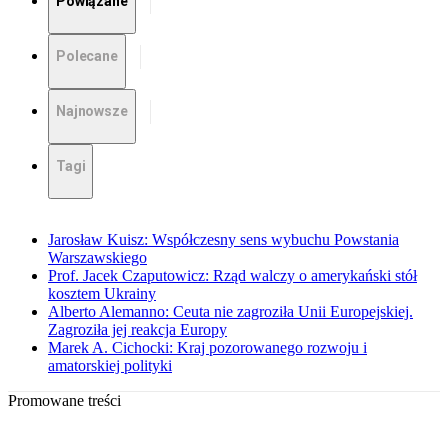
Powiązane
Polecane
Najnowsze
Tagi
Jarosław Kuisz: Współczesny sens wybuchu Powstania
Warszawskiego
Prof. Jacek Czaputowicz: Rząd walczy o amerykański stół
kosztem Ukrainy
Alberto Alemanno: Ceuta nie zagroziła Unii Europejskiej.
Zagroziła jej reakcja Europy
Marek A. Cichocki: Kraj pozorowanego rozwoju i
amatorskiej polityki
Promowane treści