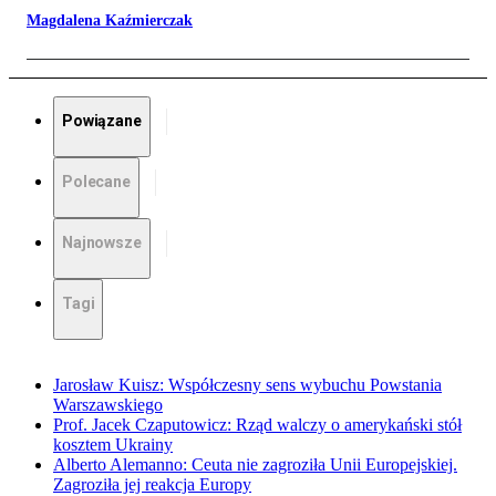
Magdalena Kaźmierczak
Powiązane
Polecane
Najnowsze
Tagi
Jarosław Kuisz: Współczesny sens wybuchu Powstania
Warszawskiego
Prof. Jacek Czaputowicz: Rząd walczy o amerykański stół
kosztem Ukrainy
Alberto Alemanno: Ceuta nie zagroziła Unii Europejskiej.
Zagroziła jej reakcja Europy