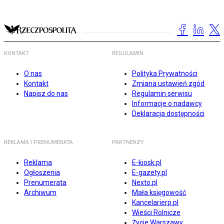
KONTAKT
REGULAMIN
O nas
Polityka Prywatności
Kontakt
Zmiana ustawień zgód
Napisz do nas
Regulamin serwisu
Informacje o nadawcy
Deklaracja dostępności
REKLAMA I PRENUMERATA
PARTNERZY
Reklama
E-kiosk.pl
Ogłoszenia
E-gazety.pl
Prenumerata
Nexto.pl
Archiwum
Mała księgowość
Kancelarierp.pl
Wieści Rolnicze
Życie Warszawy