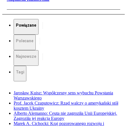
Powiązane
Polecane
Najnowsze
Tagi
Jarosław Kuisz: Współczesny sens wybuchu Powstania
Warszawskiego
Prof. Jacek Czaputowicz: Rząd walczy o amerykański stół
kosztem Ukrainy
Alberto Alemanno: Ceuta nie zagroziła Unii Europejskiej.
Zagroziła jej reakcja Europy
Marek A. Cichocki: Kraj pozorowanego rozwoju i