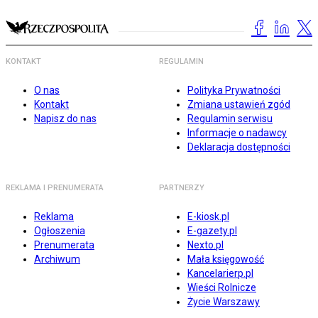
KONTAKT
REGULAMIN
O nas
Polityka Prywatności
Kontakt
Zmiana ustawień zgód
Napisz do nas
Regulamin serwisu
Informacje o nadawcy
Deklaracja dostępności
REKLAMA I PRENUMERATA
PARTNERZY
Reklama
E-kiosk.pl
Ogłoszenia
E-gazety.pl
Prenumerata
Nexto.pl
Archiwum
Mała księgowość
Kancelarierp.pl
Wieści Rolnicze
Życie Warszawy