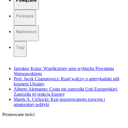
Powiązane
Polecane
Najnowsze
Tagi
Jarosław Kuisz: Współczesny sens wybuchu Powstania
Warszawskiego
Prof. Jacek Czaputowicz: Rząd walczy o amerykański stół
kosztem Ukrainy
Alberto Alemanno: Ceuta nie zagroziła Unii Europejskiej.
Zagroziła jej reakcja Europy
Marek A. Cichocki: Kraj pozorowanego rozwoju i
amatorskiej polityki
Promowane treści