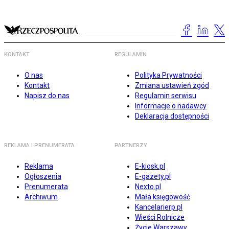
KONTAKT
REGULAMIN
O nas
Polityka Prywatności
Kontakt
Zmiana ustawień zgód
Napisz do nas
Regulamin serwisu
Informacje o nadawcy
Deklaracja dostępności
REKLAMA I PRENUMERATA
PARTNERZY
Reklama
E-kiosk.pl
Ogłoszenia
E-gazety.pl
Prenumerata
Nexto.pl
Archiwum
Mała księgowość
Kancelarierp.pl
Wieści Rolnicze
Życie Warszawy