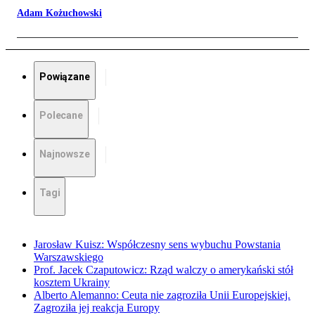
Adam Kożuchowski
Powiązane
Polecane
Najnowsze
Tagi
Jarosław Kuisz: Współczesny sens wybuchu Powstania
Warszawskiego
Prof. Jacek Czaputowicz: Rząd walczy o amerykański stół
kosztem Ukrainy
Alberto Alemanno: Ceuta nie zagroziła Unii Europejskiej.
Zagroziła jej reakcja Europy