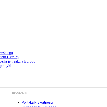
awskiego
ztem Ukrainy
ziła jej reakcja Europy
polityki
REGULAMIN
Polityka Prywatności