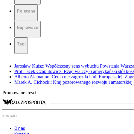
Polecane
Najnowsze
Tagi
Jarosław Kuisz: Współczesny sens wybuchu Powstania Warsz
Prof. Jacek Czaputowicz: Rząd walczy o amerykański stół kos
Alberto Alemanno: Ceuta nie zagroziła Unii Europejskiej. Zagro
Marek A. Cichocki: Kraj pozorowanego rozwoju i amatorskiej 
Promowane treści
KONTAKT
O nas