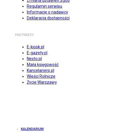
Zmiana ustawień zgód
Regulamin serwisu
Informacje o nadawcy
Deklaracja dostępności
PARTNERZY
E-kiosk.pl
E-gazety.pl
Nexto.pl
Mała księgowość
Kancelarierp.pl
Wieści Rolnicze
Życie Warszawy
KALENDARIUM