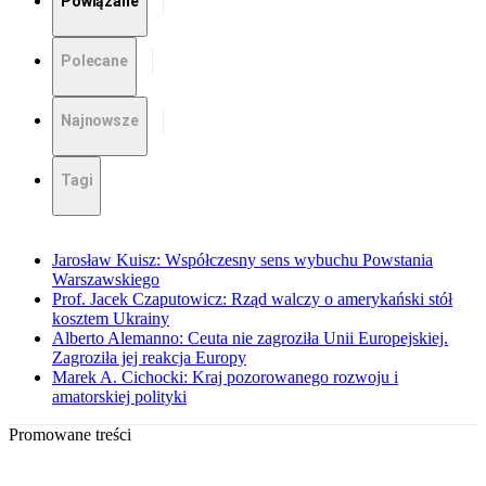
Powiązane
Polecane
Najnowsze
Tagi
Jarosław Kuisz: Współczesny sens wybuchu Powstania
Warszawskiego
Prof. Jacek Czaputowicz: Rząd walczy o amerykański stół
kosztem Ukrainy
Alberto Alemanno: Ceuta nie zagroziła Unii Europejskiej.
Zagroziła jej reakcja Europy
Marek A. Cichocki: Kraj pozorowanego rozwoju i
amatorskiej polityki
Promowane treści