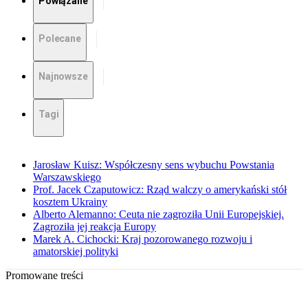
Powiązane
Polecane
Najnowsze
Tagi
Jarosław Kuisz: Współczesny sens wybuchu Powstania
Warszawskiego
Prof. Jacek Czaputowicz: Rząd walczy o amerykański stół
kosztem Ukrainy
Alberto Alemanno: Ceuta nie zagroziła Unii Europejskiej.
Zagroziła jej reakcja Europy
Marek A. Cichocki: Kraj pozorowanego rozwoju i
amatorskiej polityki
Promowane treści