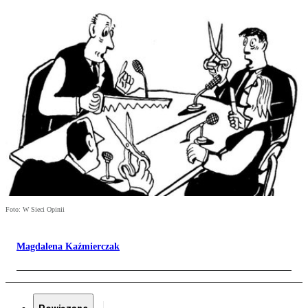
Foto: W Sieci Opinii
Magdalena Kaźmierczak